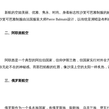
新航的空姐美丽、优雅、隽永、时尚。身着标志性沙笼可芭雅制服的
沙笼可芭雅制服由法国服装大师
Pierre Balmain设计，以传统亚洲
二、
阿联酋航空
阿联酋是一个典型的阿拉伯国家，信仰伊斯兰教，但国家实行对外全
你无处不在的神秘感。而那烈焰般的红唇，像沙漠上空的太阳一样炙热，
三、
俄罗斯航空
俄罗斯作为一个多名族国家，有俄罗斯族、鞑靼族、乌克兰族、楚瓦