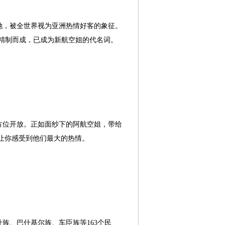
她，被全世界视为亚洲热情好客的象征。
蜡染布料精制而成，已成为新航空姐的代名词。
方位开放。正如面纱下的阿航空姐，带给
让你感受到他们最大的热情。
什族、巴什基尔族、车臣族等
163个民