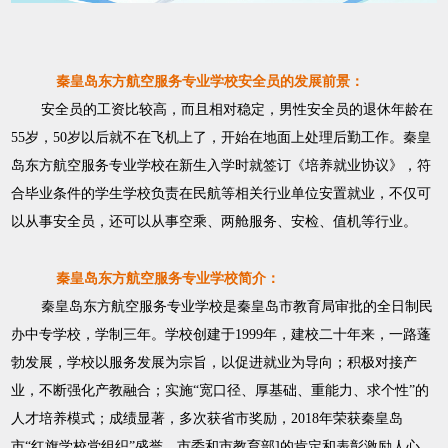
秦皇岛东方航空服务专业学校
安全员的发展前景：
安全员的工资比较高，而且相对稳定，男性安全员的退休年龄在
55
岁，
50
岁以后就不在飞机上了，开始在地面上处理后勤工作。
秦皇
岛东方航空服务专业学校
在
新生入学时
就
签订《培养就业协议》，符
合毕业条件的学生学校负责在民航等相关行业单位安置就业
，不仅可
以从事安全员，还可以从事空乘、
两舱服务、安检、值机
等行业。
秦皇岛东方航空服务专业学校
简介：
秦皇岛东方航空服务专业学校
是秦皇岛市教育局审批的全日制民
办中专学校，学制三年。学校创建于
1999
年，建校二十年来，一路蓬
勃发展，学校以服务发展为宗旨，以促进就业为导向；积极对接产
业，不断强化产教融合；实施
“
宽口径、厚基础、重能力、求个性
”
的
人才培养模式；成绩显著，多次获省市奖励，
2018
年荣获秦皇岛
市
“
红旗学校党组织
”
盛誉，市委和市教育部
]
的肯定和表彰激励人心。