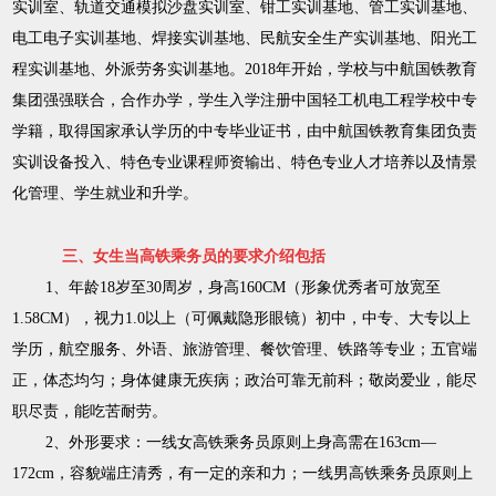
实训室、轨道交通模拟沙盘实训室、钳工实训基地、管工实训基地、
电工电子实训基地、焊接实训基地、民航安全生产实训基地、阳光工
程实训基地、外派劳务实训基地。2018年开始，学校与中航国铁教育
集团强强联合，合作办学，学生入学注册中国轻工机电工程学校中专
学籍，取得国家承认学历的中专毕业证书，由中航国铁教育集团负责
实训设备投入、特色专业课程师资输出、特色专业人才培养以及情景
化管理、学生就业和升学。
三、女生当高铁乘务员的要求介绍包括
1、年龄18岁至30周岁，身高160CM（形象优秀者可放宽至
1.58CM），视力1.0以上（可佩戴隐形眼镜）初中，中专、大专以上
学历，航空服务、外语、旅游管理、餐饮管理、铁路等专业；五官端
正，体态均匀；身体健康无疾病；政治可靠无前科；敬岗爱业，能尽
职尽责，能吃苦耐劳。
2、外形要求：一线女高铁乘务员原则上身高需在163cm—
172cm，容貌端庄清秀，有一定的亲和力；一线男高铁乘务员原则上